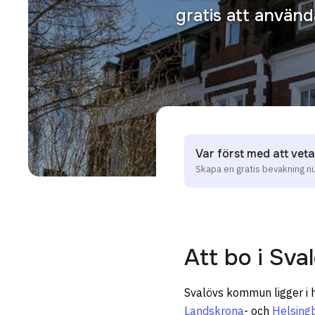
gratis att använ
Var först med att veta
Skapa en gratis bevakning n
Att bo i
Sva
Svalövs kommun ligger i h
Landskrona
- och
Helsing