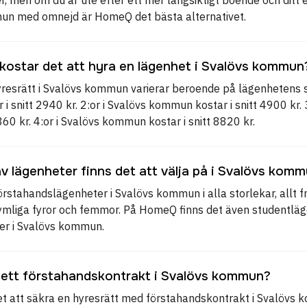
un med omnejd är HomeQ det bästa alternativet.
kostar det att hyra en lägenhet i Svalövs kommun
yresrätt i Svalövs kommun varierar beroende på lägenhetens st
 snitt 2940 kr. 2:or i Svalövs kommun kostar i snitt 4900 kr.
6860 kr. 4:or i Svalövs kommun kostar i snitt 8820 kr.
av lägenheter finns det att välja på i Svalövs kom
örstahandslägenheter i Svalövs kommun i alla storlekar, allt frå
mliga fyror och femmor. På HomeQ finns det även studentlä
er i Svalövs kommun.
 ett förstahandskontrakt i Svalövs kommun?
et att säkra en hyresrätt med förstahandskontrakt i Svalövs