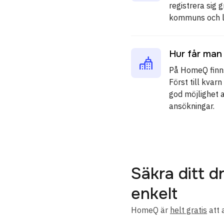
registrera sig
kommuns och la
Hur får man
På HomeQ finns
Först till kva
god möjlighet 
ansökningar.
Säkra ditt
enkelt
HomeQ är
helt gratis
att 