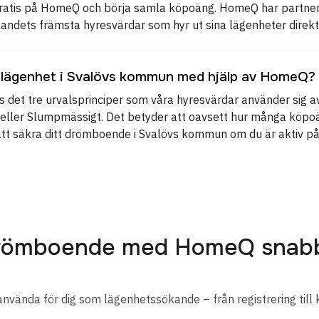
 gratis på HomeQ och börja samla köpoäng. HomeQ har partn
ndets främsta hyresvärdar som hyr ut sina lägenheter direk
 lägenhet i Svalövs kommun med hjälp av HomeQ?
 det tre urvalsprinciper som våra hyresvärdar använder sig av
rn eller Slumpmässigt. Det betyder att oavsett hur många köpo
att säkra ditt drömboende i Svalövs kommun om du är aktiv p
 drömboende med HomeQ snab
använda för dig som lägenhetssökande – från registrering till 