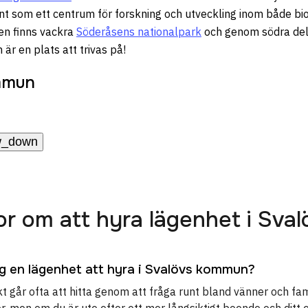
nt som ett centrum för forskning och utveckling inom både bio
en finns vackra
Söderåsens nationalpark
och genom södra de
är en plats att trivas på!
mmun
w_down
gor om att hyra lägenhet i Sv
ag en lägenhet att hyra i Svalövs kommun?
t går ofta att hitta genom att fråga runt bland vänner och fam
r, men om du är ute efter ett mer långsiktigt boende och ditt