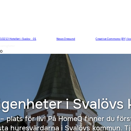
10213 Hotellet i Svalov _01
flickr photo by
News Oresund
shared under a
Creative Commons (BY) lic
drättigheter
fo
ägenheter i
Svalövs
 plats för liv! På HomeQ finner du för
sta hyresvärdarna i Svalövs kommun. Tj