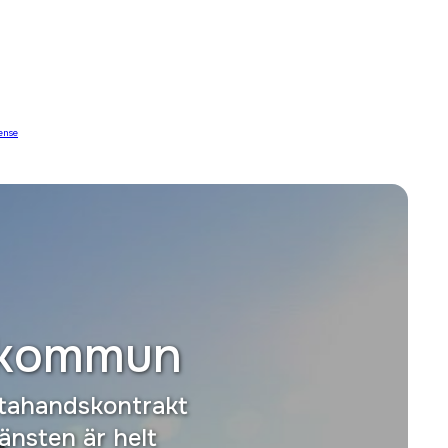
ense
 kommun
stahandskontrakt
änsten är helt