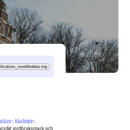
tifications_none
Meddela mig
slövs
-,
Kävlinge
-,
ördig jordbruksmark och