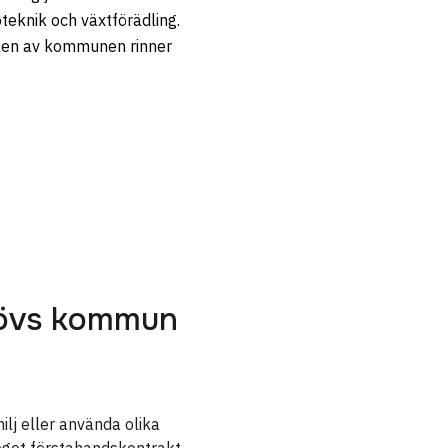
teknik och växtförädling.
len av kommunen rinner
alövs kommun
ilj eller använda olika
 eget förstahandskontrakt