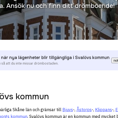
da. Ansök nu och finn ditt drömboende!
 när nya lägenheter blir tillgängliga i Svalövs kommun
no
u så att du inte missar drömbostaden.
lövs kommun
ärliga Skåne län och gränsar till
Bjuvs
-,
Åstorps
-,
Klippans
-,
E
borgs kommun
. Svalövs kommun är en kommun med mycket b