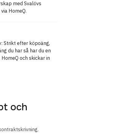
erskap med Svalövs
t via HomeQ.
: Strikt efter köpoäng,
äng du har så har du en
å HomeQ och skickar in
bt och
kontraktskrivning.