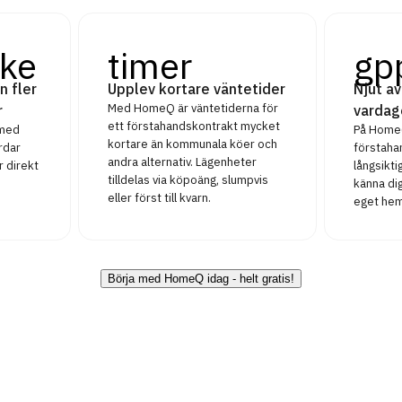
ke
timer
gp
n fler
Upplev kortare väntetider
Njut av
Med HomeQ är väntetiderna för
r
vardag
ett förstahandskontrakt mycket
 med
På HomeQ
kortare än kommunala köer och
rdar
förstaha
andra alternativ. Lägenheter
r direkt
långsikt
tilldelas via köpoäng, slumpvis
känna dig
eller först till kvarn.
eget hem
Börja med HomeQ idag - helt gratis!