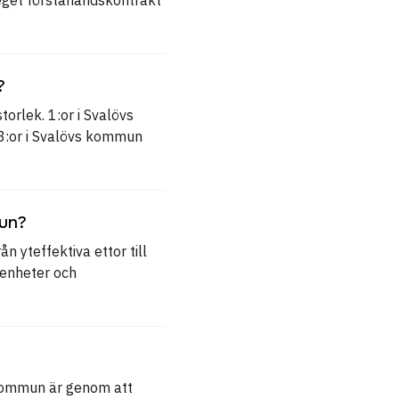
?
orlek. 1:or i Svalövs
 3:or i Svalövs kommun
mun?
n yteffektiva ettor till
genheter och
 kommun är genom att