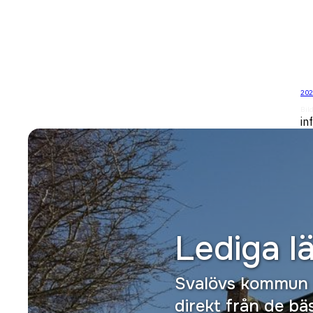
202
Bil
in
Lediga l
Svalövs kommun –
direkt från de bä