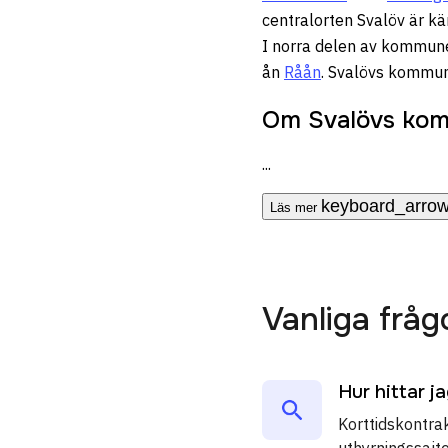
centralorten Svalöv är kä
I norra delen av kommun
ån
Råån
. Svalövs kommun 
Om Svalövs ko
...
keyboard_arro
Läs mer
Vanliga frå
Hur hittar j
Korttidskontrak
uthyrningssajte