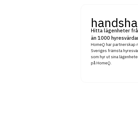
handsha
Hitta lägenheter frå
än 1000 hyresvärda
HomeQ har partnerskap
Sveriges främsta hyresvä
som hyr ut sina lägenhete
på HomeQ.