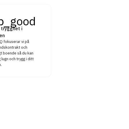
p_good
 trygghet i
en
 fokuserar vi på
ndskontrakt och
igt boende så du kan
 lugn och trygg i ditt
.