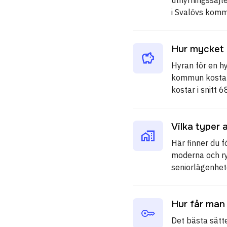
i Svalövs komm
Hur mycket 
Hyran för en h
kommun kostar i
kostar i snitt 
Vilka typer 
Här finner du f
moderna och ry
seniorlägenhet
Hur får man
Det bästa sätt