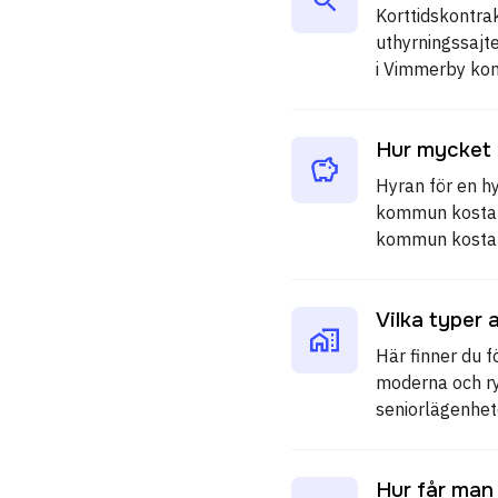
Korttidskontrak
uthyrningssajte
i Vimmerby ko
Hur mycket 
Hyran för en h
kommun kostar 
kommun kostar 
Vilka typer 
Här finner du f
moderna och ry
seniorlägenhe
Hur får man