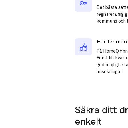
Det bästa sätt
registrera si
kommuns och la
Hur får man
På HomeQ finns
Först till kva
god möjlighet 
ansökningar.
Säkra ditt
enkelt