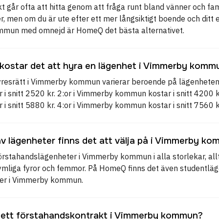
t går ofta att hitta genom att fråga runt bland vänner och fam
r, men om du är ute efter ett mer långsiktigt boende och ditt
mmun med omnejd är HomeQ det bästa alternativet.
kostar det att hyra en lägenhet i Vimmerby komm
yresrätt i Vimmerby kommun varierar beroende på lägenhetens
i snitt 2520 kr. 2:or i Vimmerby kommun kostar i snitt 4200 k
i snitt 5880 kr. 4:or i Vimmerby kommun kostar i snitt 7560 k
av lägenheter finns det att välja på i Vimmerby k
örstahandslägenheter i Vimmerby kommun i alla storlekar, allt f
mliga fyror och femmor. På HomeQ finns det även studentlä
ter i Vimmerby kommun.
 ett förstahandskontrakt i Vimmerby kommun?