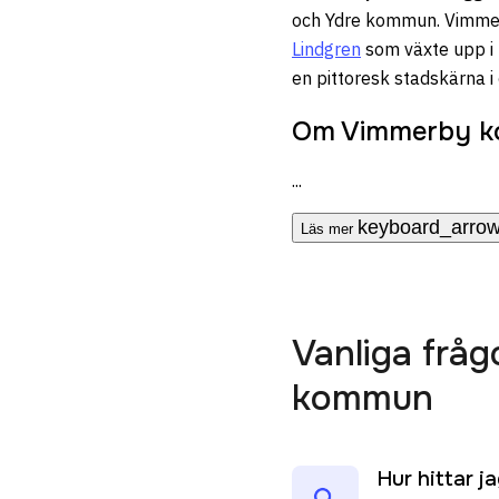
och Ydre kommun. Vimmer
Lindgren
som växte upp i
en pittoresk stadskärna i
Om Vimmerby 
...
keyboard_arro
Läs mer
Vanliga fråg
kommun
Hur hittar 