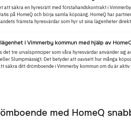
et att säkra en hyresrätt med förstahandskontrakt i Vimmer
g gratis på HomeQ och börja samla köpoäng. HomeQ har part
ndets främsta hyresvärdar som hyr ut sina lägenheter direk
 lägenhet i Vimmerby kommun med hjälp av Home
 det tre urvalsprinciper som våra hyresvärdar använder sig av
rn eller Slumpmässigt. Det betyder att oavsett hur många köpo
att säkra ditt drömboende i Vimmerby kommun om du är aktiv
 drömboende med HomeQ snab