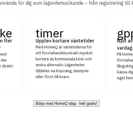
använda för dig som lägenhetssökande – från registrering till 
ke
timer
gp
n fler
Upplev kortare väntetider
Njut av
Med HomeQ är väntetiderna för
r
vardag
ett förstahandskontrakt mycket
 med
På HomeQ
kortare än kommunala köer och
rdar
förstaha
andra alternativ. Lägenheter
r direkt
långsikt
tilldelas via köpoäng, slumpvis
känna dig
eller först till kvarn.
eget hem
Börja med HomeQ idag - helt gratis!