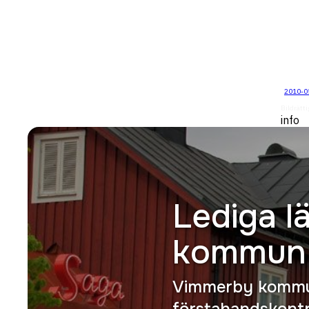
"
2010-05
Bildrätt
info
Lediga l
kommun
Vimmerby kommu
förstahandskontr