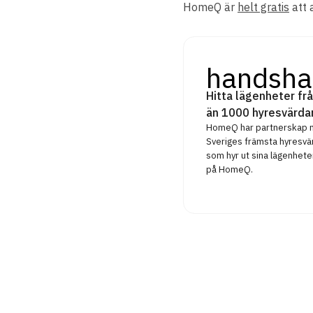
HomeQ är
helt gratis
att 
handsha
Hitta lägenheter frå
än 1000 hyresvärda
HomeQ har partnerskap
Sveriges främsta hyresvä
som hyr ut sina lägenhete
på HomeQ.