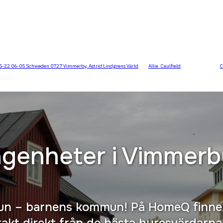
-22 06-05 Schweden 0727 Vimmerby, Astrid Lindgrens Värld
" by
Allie_Caulfield
is licensed under
C
igheter
ägenheter i
Vimmerb
n – barnens kommun! På HomeQ finne
akt direkt från de bästa hyresvärdarna