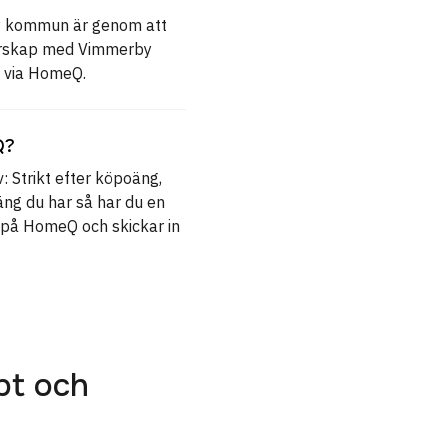
by kommun är genom att
nerskap med Vimmerby
t via HomeQ.
Q?
: Strikt efter köpoäng,
äng du har så har du en
 på HomeQ och skickar in
bt och