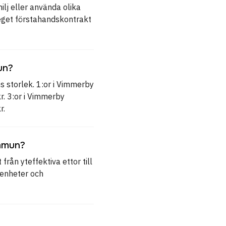
ilj eller använda olika
 eget förstahandskontrakt
un?
 storlek. 1:or i Vimmerby
r. 3:or i Vimmerby
r.
ommun?
rån yteffektiva ettor till
genheter och