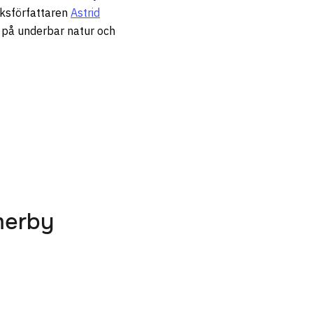
ksförfattaren
Astrid
på underbar natur och
merby