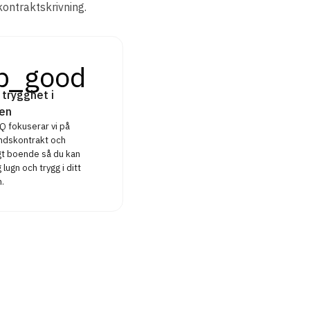
kontraktskrivning.
p_good
 trygghet i
en
 fokuserar vi på
ndskontrakt och
igt boende så du kan
 lugn och trygg i ditt
.