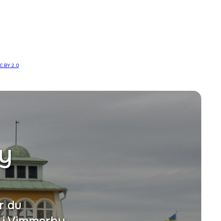
C BY 2.0
.
y
r du
 i Vimmerby