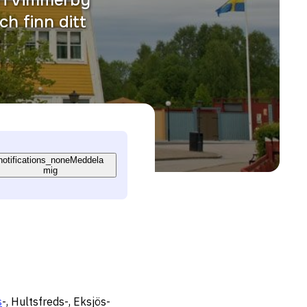
h finn ditt
notifications_none
Meddela
mig
s
-, Hultsfreds-, Eksjös-