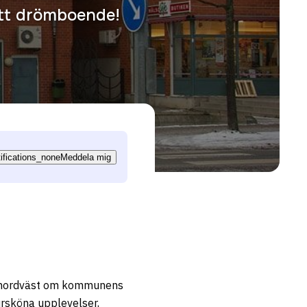
ditt drömboende!
tifications_none
Meddela mig
er nordväst om kommunens
rsköna upplevelser,