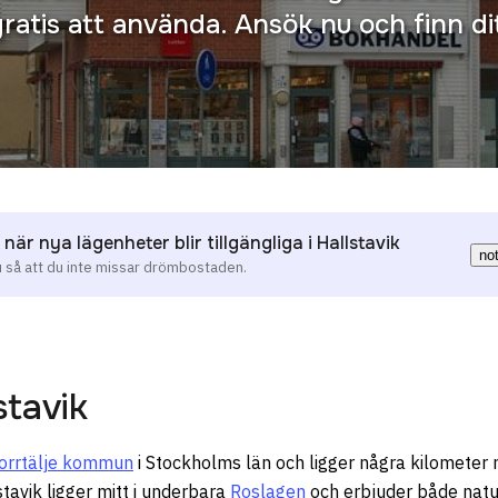
gratis att använda. Ansök nu och finn 
när nya lägenheter blir tillgängliga i Hallstavik
no
u så att du inte missar drömbostaden.
stavik
orrtälje kommun
i Stockholms län och ligger några kilomet
stavik ligger mitt i underbara
Roslagen
och erbjuder både natu