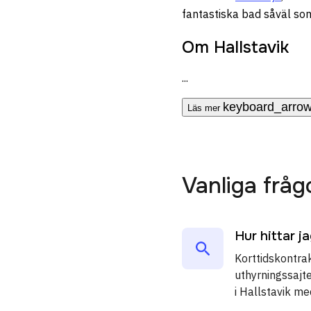
fantastiska bad såväl som
Om Hallstavik
...
keyboard_arro
Läs mer
Vanliga fråg
Hur hittar j
Korttidskontrak
uthyrningssajte
i Hallstavik m