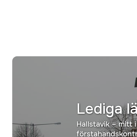
Lediga l
Hallstavik – mitt
förstahandskontra