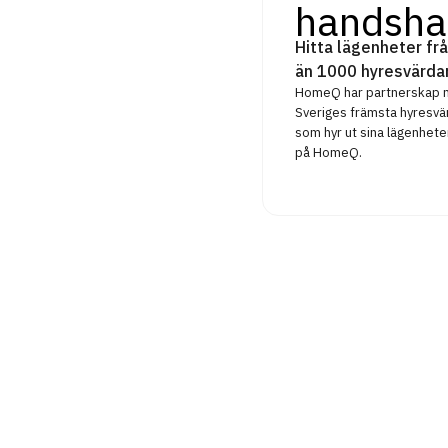
handsha
Hitta lägenheter frå
än 1000 hyresvärda
HomeQ har partnerskap
Sveriges främsta hyresvä
som hyr ut sina lägenhete
på HomeQ.