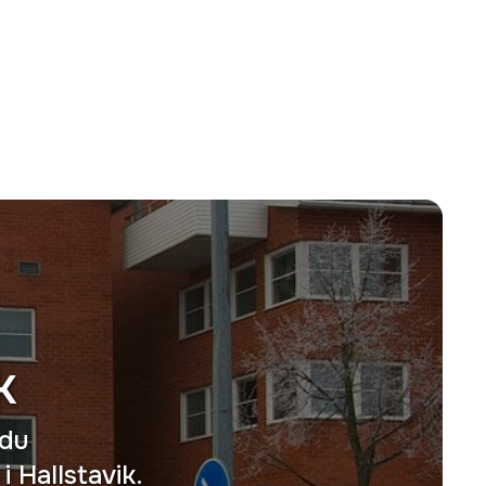
k
 du
 Hallstavik.