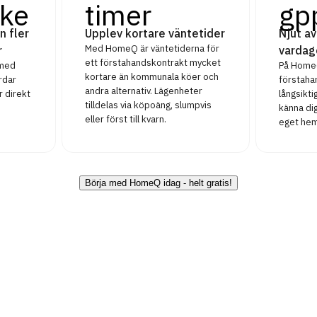
ke
timer
gp
n fler
Upplev kortare väntetider
Njut av
Med HomeQ är väntetiderna för
r
vardag
ett förstahandskontrakt mycket
 med
På HomeQ
kortare än kommunala köer och
rdar
förstaha
andra alternativ. Lägenheter
r direkt
långsikt
tilldelas via köpoäng, slumpvis
känna dig
eller först till kvarn.
eget hem
Börja med HomeQ idag - helt gratis!