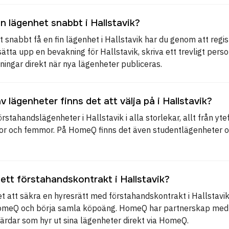
en lägenhet snabbt i Hallstavik?
t snabbt få en fin lägenhet i Hallstavik har du genom att reg
, sätta upp en bevakning för Hallstavik, skriva ett trevligt pers
ningar direkt när nya lägenheter publiceras.
av lägenheter finns det att välja på i Hallstavik?
örstahandslägenheter i Hallstavik i alla storlekar, allt från yte
ror och femmor. På HomeQ finns det även studentlägenheter o
ett förstahandskontrakt i Hallstavik?
t att säkra en hyresrätt med förstahandskontrakt i Hallstavik
HomeQ och börja samla köpoäng. HomeQ har partnerskap med 
ärdar som hyr ut sina lägenheter direkt via HomeQ.