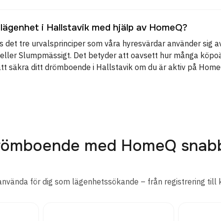
 lägenhet i Hallstavik med hjälp av HomeQ?
 det tre urvalsprinciper som våra hyresvärdar använder sig av
rn eller Slumpmässigt. Det betyder att oavsett hur många köpo
att säkra ditt drömboende i Hallstavik om du är aktiv på Home
 drömboende med HomeQ snab
använda för dig som lägenhetssökande – från registrering till 