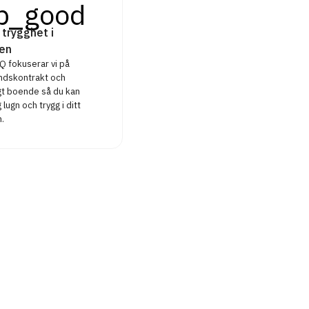
p_good
 trygghet i
en
 fokuserar vi på
ndskontrakt och
igt boende så du kan
 lugn och trygg i ditt
.