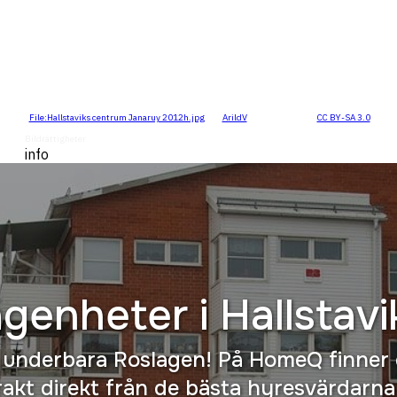
"
File:Hallstaviks centrum Janaruy 2012h.jpg
" by
ArildV
is licensed under
CC BY-SA 3.0
.
Bildrättigheter
info
ägenheter i
Hallstavi
 i underbara Roslagen! På HomeQ finner
kt direkt från de bästa hyresvärdarna i