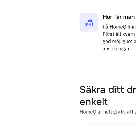
Hur får man
På HomeQ finns
Först till kva
god möjlighet 
ansökningar.
Säkra ditt
enkelt
HomeQ är
helt gratis
att 