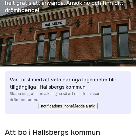
helt gratis att använda. Ansök nu och finn ditt
drömboende!
Var först med att veta när nya lägenheter blir
tillgängliga i Hallsbergs kommun
Skapa en gratis bevakning nu så att du inte missar
drömbostaden.
notifications_none
Meddela mig
Att bo i
Hallsbergs kommun