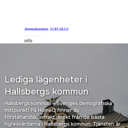
Saippuakauppias
,
CC BY-SA 3.0
, via Wikimedia Commons
Bildrättigheter
info
Lediga lägenheter i
Hallsbergs kommun
Hallsbergs kommun – Sveriges demografiska
mittpunkt! På HomeQ finner du
förstahandskontrakt direkt från de bästa
hyresvärdarna i Hallsbergs kommun. Tjänsten är