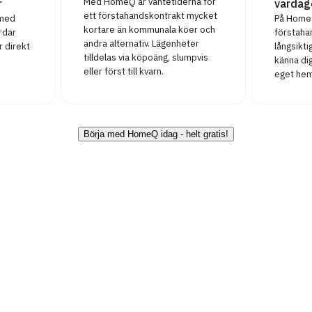
Med HomeQ är väntetiderna för
r
vardag
ett förstahandskontrakt mycket
 med
På HomeQ
kortare än kommunala köer och
rdar
förstaha
andra alternativ. Lägenheter
r direkt
långsikt
tilldelas via köpoäng, slumpvis
känna dig
eller först till kvarn.
eget hem
Börja med HomeQ idag - helt gratis!