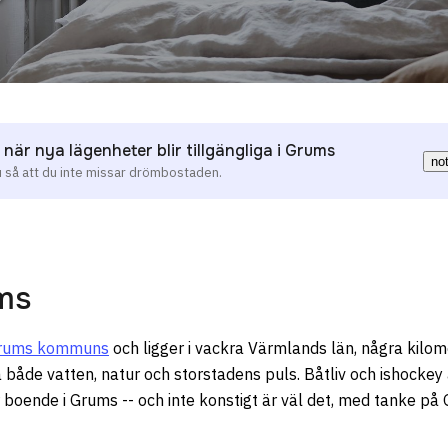
 när nya lägenheter blir tillgängliga i Grums
no
u så att du inte missar drömbostaden.
ms
rums kommuns
och ligger i vackra Värmlands län, några kilo
a både vatten, natur och storstadens puls. Båtliv och ishockey 
ör boende i Grums -- och inte konstigt är väl det, med tanke på