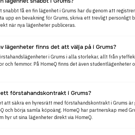
en lägenhet snabbt i Grums?
tt snabbt få en fin lägenhet i Grums har du genom att registr
ätta upp en bevakning för Grums, skriva ett trevligt personligt 
rekt när nya lägenheter publiceras.
av lägenheter finns det att välja på i Grums?
örstahandslägenheter i Grums i alla storlekar, allt från yteffek
ror och femmor. På HomeQ finns det även studentlägenheter o
 ett förstahandskontrakt i Grums?
et att säkra en hyresrätt med förstahandskontrakt i Grums är 
eQ och börja samla köpoäng. HomeQ har partnerskap med Gr
m hyr ut sina lägenheter direkt via HomeQ.