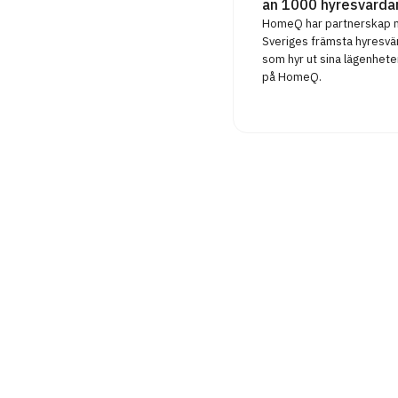
än 1000 hyresvärda
HomeQ har partnerskap
Sveriges främsta hyresvä
som hyr ut sina lägenhete
på HomeQ.