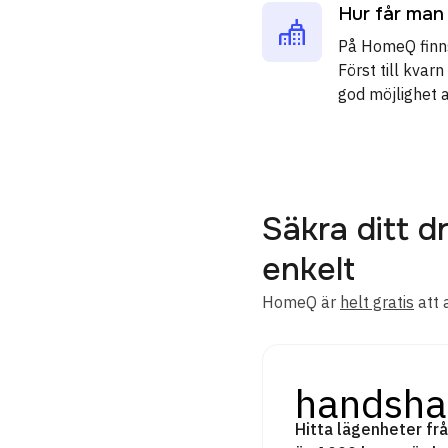
Hur får man
På HomeQ finns
Först till kva
god möjlighet 
Säkra ditt
enkelt
HomeQ är
helt gratis
att 
handsha
Hitta lägenheter frå