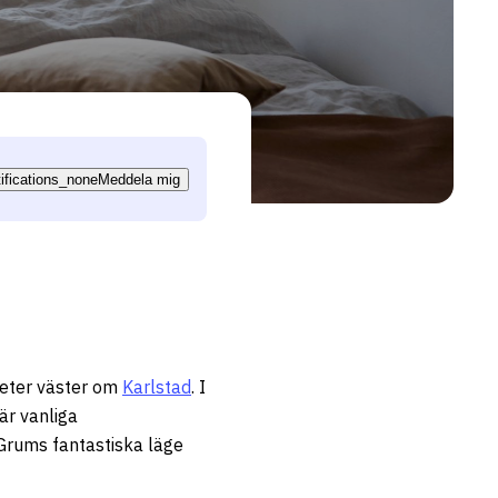
tifications_none
Meddela mig
meter väster om
Karlstad
. I
är vanliga
 Grums fantastiska läge