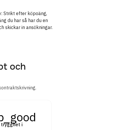
: Strikt efter köpoäng,
äng du har så har du en
h skickar in ansökningar.
bt och
kontraktskrivning.
p_good
 trygghet i