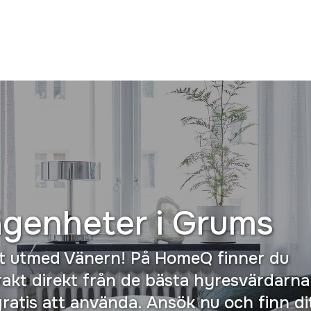
ägenheter i
Grums
t utmed Vänern! På HomeQ finner du
akt direkt från de bästa hyresvärdarna
gratis att använda. Ansök nu och finn 