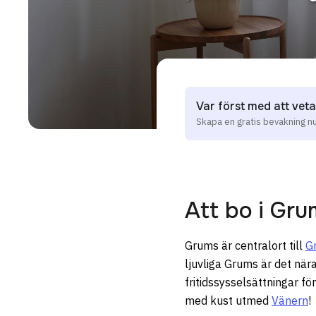
Var först med att veta
Skapa en gratis bevakning n
Att bo i
Gru
Grums är centralort till
G
ljuvliga Grums är det när
fritidssysselsättningar f
med kust utmed
Vänern
!