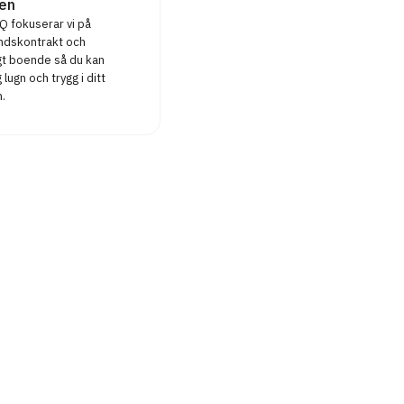
en
 fokuserar vi på
ndskontrakt och
igt boende så du kan
 lugn och trygg i ditt
.