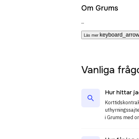
Om Grums
...
keyboard_arro
Läs mer
Vanliga fråg
Hur hittar j
Korttidskontrak
uthyrningssajte
i Grums med om