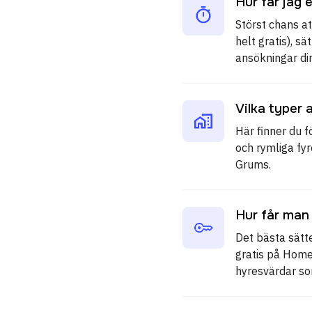
Hur får jag 
Störst chans a
helt gratis), s
ansökningar di
Vilka typer 
Här finner du f
och rymliga fy
Grums.
Hur får man
Det bästa sätt
gratis på Hom
hyresvärdar so