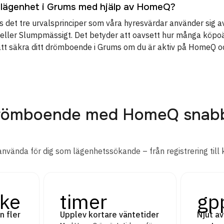
 lägenhet i Grums med hjälp av HomeQ?
 det tre urvalsprinciper som våra hyresvärdar använder sig av
rn eller Slumpmässigt. Det betyder att oavsett hur många köpo
att säkra ditt drömboende i Grums om du är aktiv på HomeQ oc
 drömboende med HomeQ snab
använda för dig som lägenhetssökande – från registrering till 
ke
timer
gp
n fler
Upplev kortare väntetider
Njut av