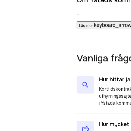
...
keyboard_arro
Läs mer
Vanliga frå
Hur hittar j
Korttidskontrak
uthyrningssajte
i Ystads kommu
Hur mycket 