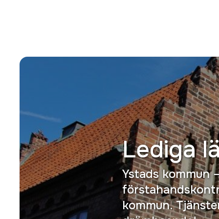
Lediga l
Ystads kommun – 
förstahandskontr
kommun. Tjänsten 