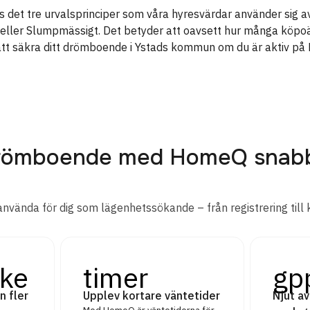
 det tre urvalsprinciper som våra hyresvärdar använder sig av
rn eller Slumpmässigt. Det betyder att oavsett hur många köpo
att säkra ditt drömboende i Ystads kommun om du är aktiv på
 drömboende med HomeQ snab
använda för dig som lägenhetssökande – från registrering till 
ke
timer
gp
n fler
Upplev kortare väntetider
Njut av