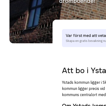
drömboende!
Var först med att veta
Skapa en gratis bevakning n
Att bo i
Yst
Ystads kommun ligger i Sk
kommun ligger precis vid 
kommuns centralort med 
Om Ystads kom