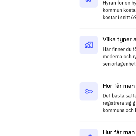
Hyran för en h
kommun kostar i
kostar i snitt 
Vilka typer 
Här finner du f
moderna och ry
seniorlägenhet
Hur får man
Det bästa sätt
registrera sig
kommuns och la
Hur får man