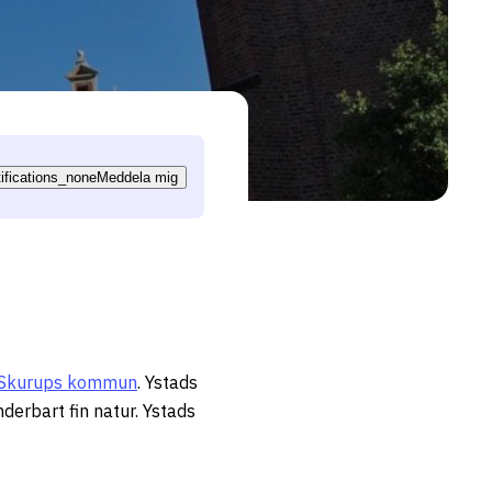
tifications_none
Meddela mig
Skurups kommun
. Ystads
derbart fin natur. Ystads