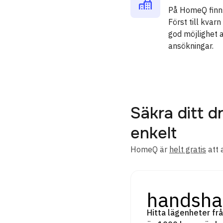
På HomeQ finns
Först till kva
god möjlighet 
ansökningar.
Säkra ditt
enkelt
HomeQ är
helt gratis
att 
handsha
Hitta lägenheter frå