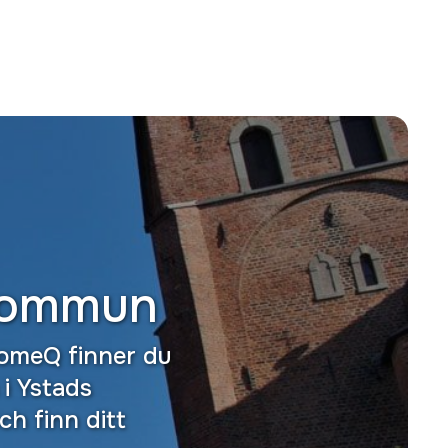
kommun
HomeQ finner du
i Ystads
h finn ditt