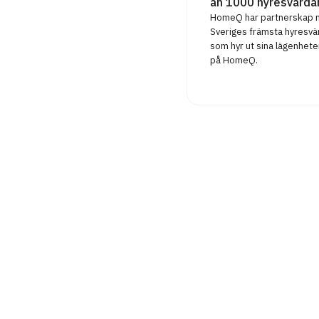
än 1000 hyresvärda
HomeQ har partnerskap
Sveriges främsta hyresvä
som hyr ut sina lägenhete
på HomeQ.