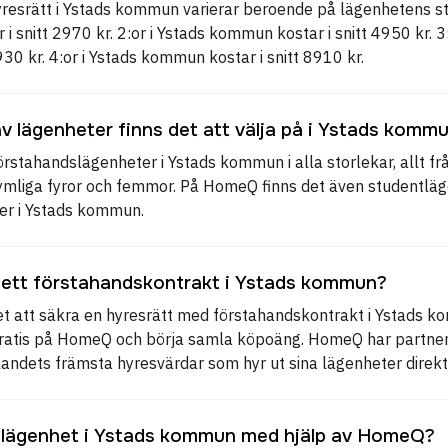
yresrätt i Ystads kommun varierar beroende på lägenhetens sto
 snitt 2970 kr. 2:or i Ystads kommun kostar i snitt 4950 kr. 
6930 kr. 4:or i Ystads kommun kostar i snitt 8910 kr.
av lägenheter finns det att välja på i Ystads komm
örstahandslägenheter i Ystads kommun i alla storlekar, allt från
mliga fyror och femmor. På HomeQ finns det även studentlä
er i Ystads kommun.
 ett förstahandskontrakt i Ystads kommun?
et att säkra en hyresrätt med förstahandskontrakt i Ystads 
 gratis på HomeQ och börja samla köpoäng. HomeQ har partn
ndets främsta hyresvärdar som hyr ut sina lägenheter direk
 lägenhet i Ystads kommun med hjälp av HomeQ?