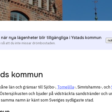
 när nya lägenheter blir tillgängliga i Ystads kommun
no
u så att du inte missar drömbostaden.
ads kommun
åne län och gränsar till Sjöbo-,
Tomelilla
-, Simrishamns-, och
Östersjökusten och bjuder på vidsträckta sandstränder och un
samma namn är känt som Sveriges sydligaste stad.
mun