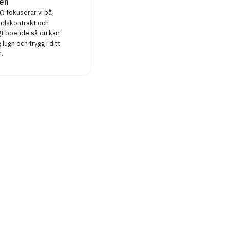
en
 fokuserar vi på
ndskontrakt och
igt boende så du kan
 lugn och trygg i ditt
.