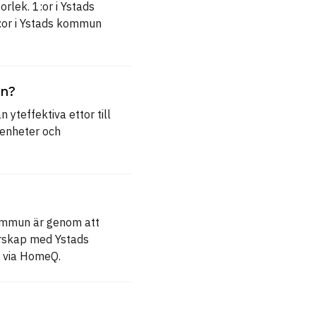
rlek. 1:or i Ystads
3:or i Ystads kommun
un?
 yteffektiva ettor till
genheter och
kommun är genom att
erskap med Ystads
t via HomeQ.