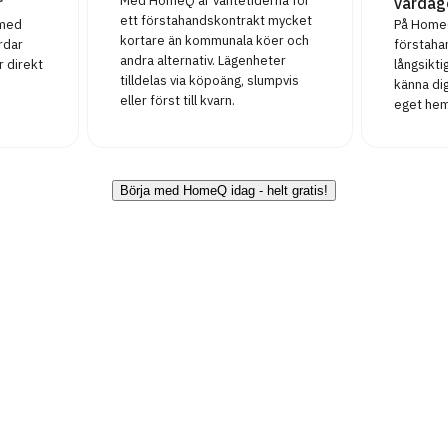
Med HomeQ är väntetiderna för
r
vardag
ett förstahandskontrakt mycket
 med
På HomeQ
kortare än kommunala köer och
rdar
förstaha
andra alternativ. Lägenheter
r direkt
långsikt
tilldelas via köpoäng, slumpvis
känna dig
eller först till kvarn.
eget hem
Börja med HomeQ idag - helt gratis!