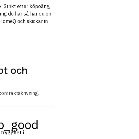
: Strikt efter köpoäng,
äng du har så har du en
 HomeQ och skickar in
bt och
kontraktskrivning.
p_good
 trygghet i