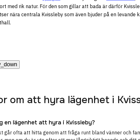
rt med rik natur. För den som gillar att bada är därför Kvissle
ser nära centrala Kvissleby som även bjuder på en levande k
thall.
w_down
or om att hyra lägenhet i Kvis
ag en lägenhet att hyra i Kvissleby?
t går ofta att hitta genom att fråga runt bland vänner och fam
r, men om du är ute efter ett mer långsiktigt boende och ditt