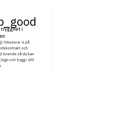
p_good
 trygghet i
en
 fokuserar vi på
ndskontrakt och
igt boende så du kan
 lugn och trygg i ditt
.