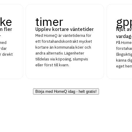
ke
timer
gp
n fler
Upplev kortare väntetider
Njut av
Med HomeQ är väntetiderna för
r
vardag
ett förstahandskontrakt mycket
 med
På HomeQ
kortare än kommunala köer och
rdar
förstaha
andra alternativ. Lägenheter
r direkt
långsikt
tilldelas via köpoäng, slumpvis
känna dig
eller först till kvarn.
eget hem
Börja med HomeQ idag - helt gratis!