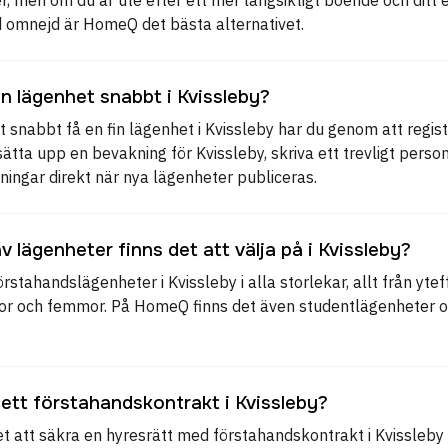
d omnejd är HomeQ det bästa alternativet.
en lägenhet snabbt i Kvissleby?
t snabbt få en fin lägenhet i Kvissleby har du genom att regi
, sätta upp en bevakning för Kvissleby, skriva ett trevligt perso
ningar direkt när nya lägenheter publiceras.
av lägenheter finns det att välja på i Kvissleby?
örstahandslägenheter i Kvissleby i alla storlekar, allt från ytef
ror och femmor. På HomeQ finns det även studentlägenheter o
ett förstahandskontrakt i Kvissleby?
et att säkra en hyresrätt med förstahandskontrakt i Kvissleby