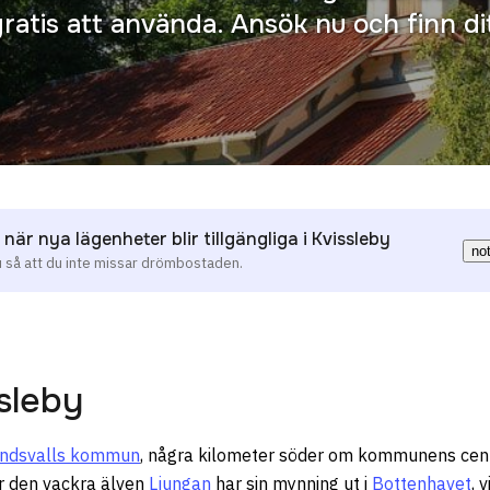
gratis att använda. Ansök nu och finn 
 när nya lägenheter blir tillgängliga i Kvissleby
no
u så att du inte missar drömbostaden.
sleby
ndsvalls kommun
, några kilometer söder om kommunens cen
är den vackra älven
Ljungan
har sin mynning ut i
Bottenhavet
, 