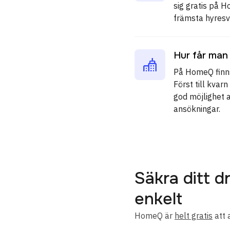
sig gratis på 
främsta hyresv
Hur får man
På HomeQ finns
Först till kva
god möjlighet 
ansökningar.
Säkra ditt
enkelt
HomeQ är
helt gratis
att 