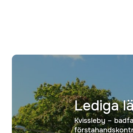
Lediga l
Kvissleby – badf
förstahandskontra