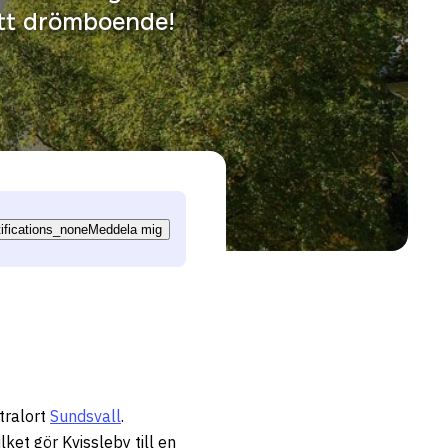
ditt drömboende!
tifications_none
Meddela mig
tralort
Sundsvall
.
vilket gör Kvissleby till en