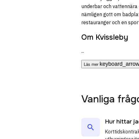
underbar och vattennära o
nämligen gott om badplat
restauranger och en spor
Om Kvissleby
...
keyboard_arro
Läs mer
Vanliga fråg
Hur hittar j
Korttidskontrak
uthyrningssajte