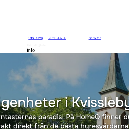
"
IMG_1370
" by
Mr Thinktank
is licensed under
CC BY 2.0
.
Bildrättigheter
info
ägenheter i
Kvissleb
antasternas paradis! På HomeQ finner d
kt direkt från de bästa hyresvärdarna 