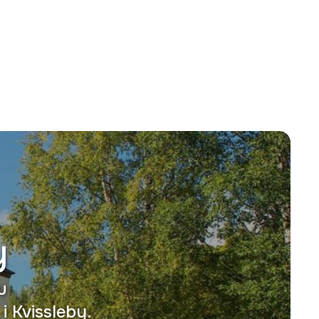
y
u
i Kvissleby.