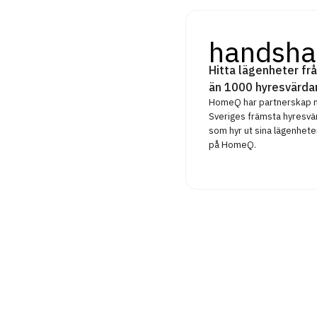
handsha
Hitta lägenheter frå
än 1000 hyresvärda
HomeQ har partnerskap
Sveriges främsta hyresvä
som hyr ut sina lägenhete
på HomeQ.