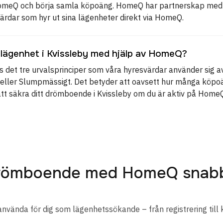
HomeQ och börja samla köpoäng. HomeQ har partnerskap med 
ärdar som hyr ut sina lägenheter direkt via HomeQ.
 lägenhet i Kvissleby med hjälp av HomeQ?
 det tre urvalsprinciper som våra hyresvärdar använder sig av
rn eller Slumpmässigt. Det betyder att oavsett hur många köpo
att säkra ditt drömboende i Kvissleby om du är aktiv på HomeQ
 drömboende med HomeQ snab
använda för dig som lägenhetssökande – från registrering till 