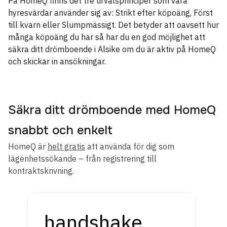
På HomeQ finns det tre urvalsprinciper som våra
hyresvärdar använder sig av: Strikt efter köpoäng, Först
till kvarn eller Slumpmässigt. Det betyder att oavsett hur
många köpoäng du har så har du en god möjlighet att
säkra ditt drömboende i Alsike om du är aktiv på HomeQ
och skickar in ansökningar.
Säkra ditt drömboende med HomeQ
snabbt och enkelt
HomeQ är
helt gratis
att använda för dig som
lägenhetssökande – från registrering till
kontraktskrivning.
handshake