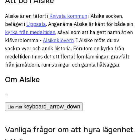
Att bo i
Alsike
Alsike är en tätort i
Knivsta kommun
i Alsike socken,
beläget i
Uppsala
. Angenäma Alsike är känt för både sin
kyrka från medeltiden
, såväl som att ha gett namn åt en
klöverblomma -
Alsikeklövern
. I Alsike möts du av
vackra vyer och anrik historia. Förutom en kyrka från
medeltiden finns det ett flertal fornlämningar: gravfält
från järnåldern, runristningar, och gamla hålväggar.
Om Alsike
...
keyboard_arrow_down
Läs mer
Vanliga frågor om att hyra lägenhet