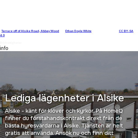
"
Terrace off of Alsike Road, Abbey Wood
" by
Ethan Doyle White
is licensed under
CC BY-SA
4.0
.
Bildrättigheter
info
Lediga lägenheter i
Alsike
Alsike - känt för klöver och kyrkor. På HomeQ
finner du förstahandskontrakt direkt från de
bästa hyresvärdarna i Alsike. Tjänsten är helt
gratis att använda. Ansök nu och finn ditt