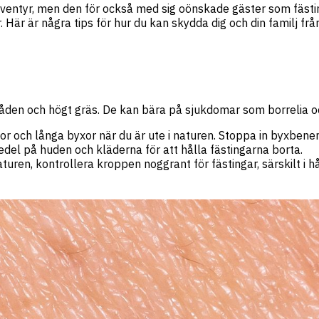
äventyr, men den för också med sig oönskade gäster som fäs
. Här är några tips för hur du kan skydda dig och din familj fr
mråden och högt gräs. De kan bära på sjukdomar som borrelia och
r och långa byxor när du är ute i naturen. Stoppa in byxbenen
del på huden och kläderna för att hålla fästingarna borta.
naturen, kontrollera kroppen noggrant för fästingar, särskilt i