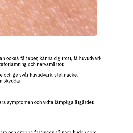
kan också få feber, känna dig trött, få huvudvärk
ktsförlamning och nervsmärtor.
e och ge svår huvudvärk, stel nacke,
m skyddar.
fiera symptomen och vidta lämpliga åtgärder.
agare och greppa fästingen så nära huden som