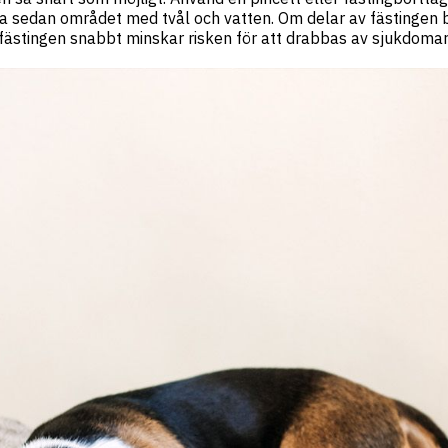
ätta sedan området med tvål och vatten. Om delar av fästingen b
t fästingen snabbt minskar risken för att drabbas av sjukdoma