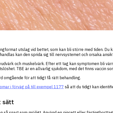
 ringformat utslag vid bettet, som kan bli större med tiden. Du 
ehandlas kan den sprida sig till nervsystemet och orsaka ansi
vudvärk och muskelvärk. Efter ett tag kan symptomen bli värr
tslöshet. TBE är en allvarlig sjukdom, med det finns vaccin so
d omgående för att tidigt få rätt behandling.
domar i förväg på till exempel 1177
så att du tidigt kan identi
 sätt
n så snart som möjligt. Använd en pincett eller fästingbortt