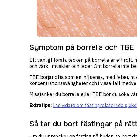
Symptom på borrelia och TBE
Ett vanligt första tecken på borrelia är ett rött,
och värk i muskler och leder. Om borrelia inte b
TBE börjar ofta som en influensa, med feber, hu
koncentrationssvårigheter och i vissa fall medve
Misstänker du borrelia eller TBE bör du söka vår
Extratips:
Läs vidare om fästingrelaterade sjuk
Så tar du bort fästingar på rätt
Om du upptäcker en fästing på huden, ta bort de