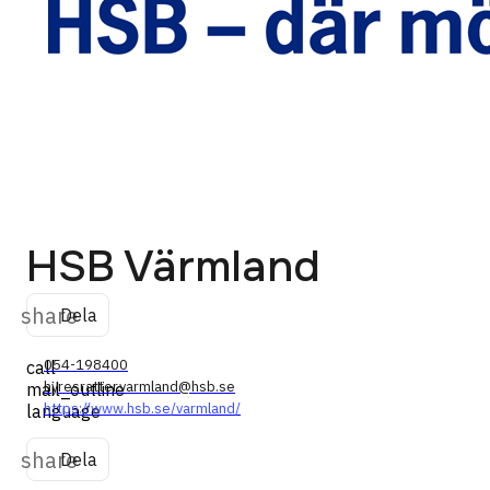
HSB Värmland
share
Dela
054-198400
call
hyresratter.varmland@hsb.se
mail_outline
https://www.hsb.se/varmland/
language
share
Dela