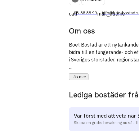
08-88 88 99
info@boetbostad.s
call
mail_outline
Om oss
Boet Bostad är ett nytänkande 
bidra till en fungerande- och 
i Sveriges storstäder, regionstä
...
Läs mer
Lediga bostäder fr
Var först med att veta när
Skapa en gratis bevakning nu så at