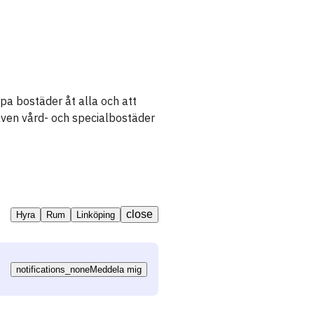
pa bostäder åt alla och att
även vård- och specialbostäder
close
Hyra
Rum
Linköping
notifications_none
Meddela mig