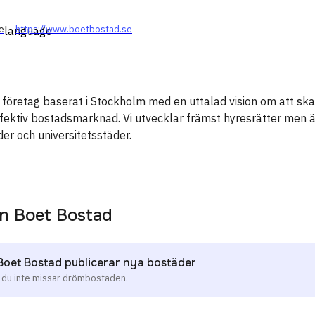
e
https://www.boetbostad.se
language
företag baserat i Stockholm med en uttalad vision om att ska
effektiv bostadsmarknad. Vi utvecklar främst hyresrätter men 
der och universitetsstäder.
ån
Boet Bostad
 Boet Bostad publicerar nya bostäder
t du inte missar drömbostaden.