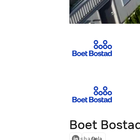
Boet Bosta
share
Dela