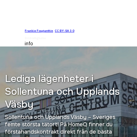
Frankie Fouganthin
,
CC BY-SA 3.0
, via Wikimedia Commons
Bildrättigheter
info
Lediga lägenheter i
Sollentuna och Upplands
Väsby
Sollentuna och Upplands Väsby – Sveriges
femte största tätort! På HomeQ finner du
förstahandskontrakt direkt från de bästa