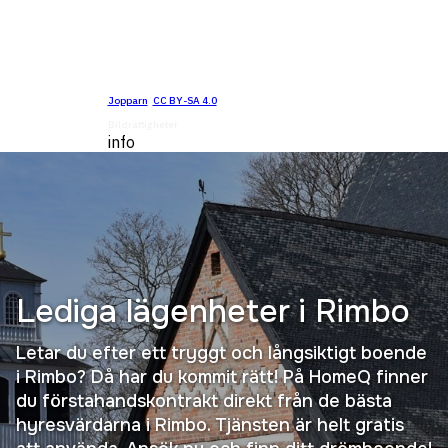
Jopparn
,
CC BY-SA 4.0
, via Wikimedia Commons
Bildrättigheter
info
Lediga lägenheter i
Rimbo
Letar du efter ett tryggt och långsiktigt boende
i Rimbo? Då har du kommit rätt! På HomeQ finner
du förstahandskontrakt direkt från de bästa
hyresvärdarna i Rimbo. Tjänsten är helt gratis