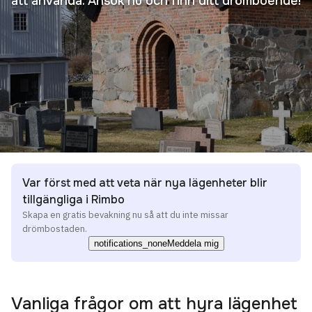
att använda. Ansök nu och finn ditt drömboende!
Var först med att veta när nya lägenheter blir
tillgängliga i Rimbo
Skapa en gratis bevakning nu så att du inte missar
drömbostaden.
notifications_none
Meddela mig
Vanliga frågor om att hyra lägenhet