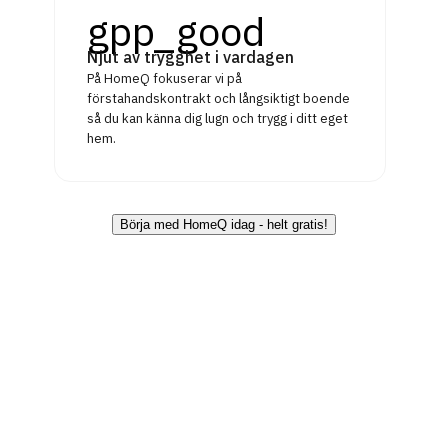
gpp_good
Njut av trygghet i vardagen
På HomeQ fokuserar vi på
förstahandskontrakt och långsiktigt boende
så du kan känna dig lugn och trygg i ditt eget
hem.
Börja med HomeQ idag - helt gratis!