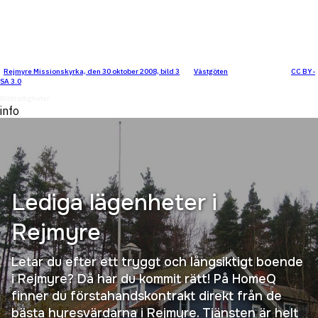
"
Rejmyre Missionskyrka, den 30 oktober 2008, bild 3
" by
Västgöten
is licensed under
CC BY-
SA 3.0
.
Bildrättigheter
info
Lediga lägenheter i
Rejmyre
Letar du efter ett tryggt och långsiktigt boende
i Rejmyre? Då har du kommit rätt! På HomeQ
finner du förstahandskontrakt direkt från de
bästa hyresvärdarna i Rejmyre. Tjänsten är helt