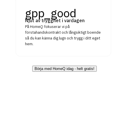
gpp_good
Njut av trygghet i vardagen
På HomeQ fokuserar vi på
förstahandskontrakt och långsiktigt boende
så du kan känna dig lugn och trygg i ditt eget
hem.
Börja med HomeQ idag - helt gratis!