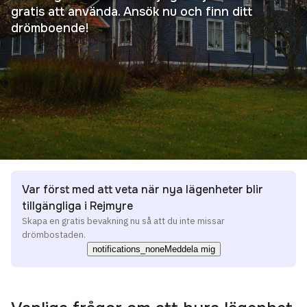
gratis att använda. Ansök nu och finn ditt
drömboende!
Var först med att veta när nya lägenheter blir
tillgängliga i Rejmyre
Skapa en gratis bevakning nu så att du inte missar
drömbostaden.
notifications_none
Meddela mig