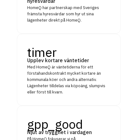
hyresvärdar
HomeQ har partnerskap med Sveriges
främsta hyresvärdar som hyr ut sina
lägenheter direkt på HomeQ.
timer
Upplev kortare väntetider
Med HomeQ är väntetiderna för ett
förstahandskontrakt mycket kortare än
kommunala köer och andra alternativ.
Lägenheter tilldelas via köpoäng, slumpvis
eller först till kvarn.
gpp_good
Njut av trygghet i vardagen
På HomeQ fokuserar vi på