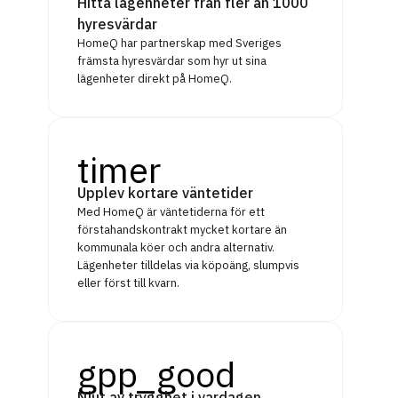
Hitta lägenheter från fler än 1000
hyresvärdar
HomeQ har partnerskap med Sveriges
främsta hyresvärdar som hyr ut sina
lägenheter direkt på HomeQ.
timer
Upplev kortare väntetider
Med HomeQ är väntetiderna för ett
förstahandskontrakt mycket kortare än
kommunala köer och andra alternativ.
Lägenheter tilldelas via köpoäng, slumpvis
eller först till kvarn.
gpp_good
Njut av trygghet i vardagen