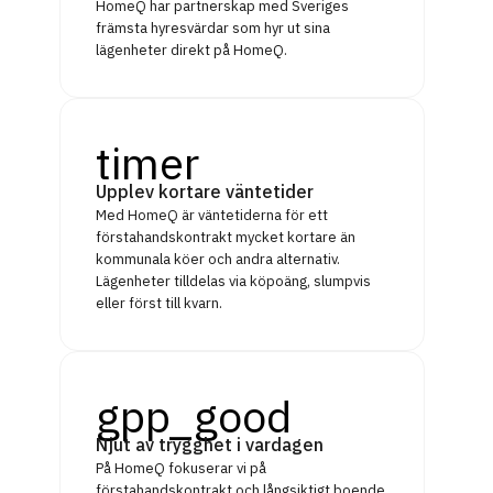
HomeQ har partnerskap med Sveriges
främsta hyresvärdar som hyr ut sina
lägenheter direkt på HomeQ.
timer
Upplev kortare väntetider
Med HomeQ är väntetiderna för ett
förstahandskontrakt mycket kortare än
kommunala köer och andra alternativ.
Lägenheter tilldelas via köpoäng, slumpvis
eller först till kvarn.
gpp_good
Njut av trygghet i vardagen
På HomeQ fokuserar vi på
förstahandskontrakt och långsiktigt boende