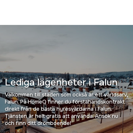
Lediga lägenheter i
Falun
Välkommen till staden som också är ett världsarv,
Falun. På HomeQ finner du förstahandskontrakt
direkt från de bästa hyresvärdarna i Falun.
Tjänsten är helt gratis att använda. Ansök nu
och finn ditt drömboende!