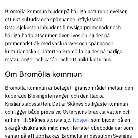
Bromölla kommun bjuder på härliga naturupplevelser,
ett rikt kulturliv och spännande utflyktsmål.
Östersjökusten inbjuder till mysiga promenader och
härliga badplatser men även Ivösjön bjuder på
promenadstråk med vackra vyer och spännande
kulturlandskap. Tätorten Bromölla bjuder på härliga
restauranger och caféer och ett unikt kulturhus.
Om Bromölla kommun
Bromölla kommun är beläget i gränsområdet mellan den
kuperade Blekingeterrängen och den flacka
Kristianstadsslätten. Det är Skånes östligaste kommun
och ligger både precis vid Östersjöns bräckta vatten och
är hem till Skånes största sjö,
Ivösjön
, som bjuder på en
skärgårdsliknande miljö med flertalet obebodda öar som
väntar på att upptäckas. Bromölla är dessutom Sveriges