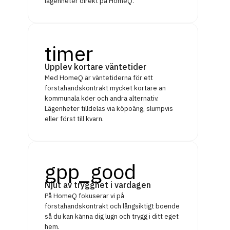
lägenheter direkt på HomeQ.
timer
Upplev kortare väntetider
Med HomeQ är väntetiderna för ett
förstahandskontrakt mycket kortare än
kommunala köer och andra alternativ.
Lägenheter tilldelas via köpoäng, slumpvis
eller först till kvarn.
gpp_good
Njut av trygghet i vardagen
På HomeQ fokuserar vi på
förstahandskontrakt och långsiktigt boende
så du kan känna dig lugn och trygg i ditt eget
hem.