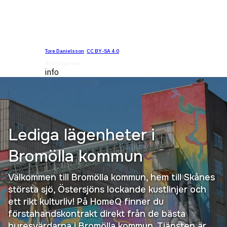
Tore Danielsson
,
CC BY-SA 4.0
, via Wikimedia Commons
Bildrättigheter
info
Lediga lägenheter i
Bromölla kommun
Välkommen till Bromölla kommun, hem till Skånes
största sjö, Östersjöns lockande kustlinjer och
ett rikt kulturliv! På HomeQ finner du
förstahandskontrakt direkt från de bästa
hyresvärdarna i Bromölla kommun. Tjänsten är