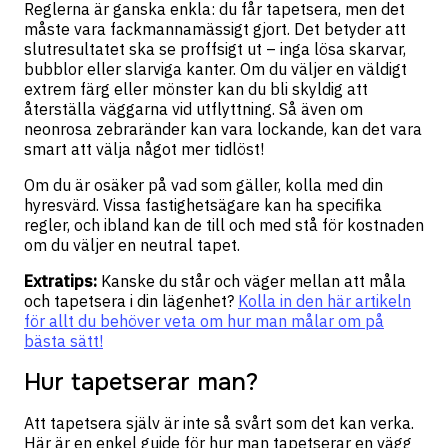
Reglerna är ganska enkla: du får tapetsera, men det
måste vara fackmannamässigt gjort. Det betyder att
slutresultatet ska se proffsigt ut – inga lösa skarvar,
bubblor eller slarviga kanter. Om du väljer en väldigt
extrem färg eller mönster kan du bli skyldig att
återställa väggarna vid utflyttning. Så även om
neonrosa zebraränder kan vara lockande, kan det vara
smart att välja något mer tidlöst!
Om du är osäker på vad som gäller, kolla med din
hyresvärd. Vissa fastighetsägare kan ha specifika
regler, och ibland kan de till och med stå för kostnaden
om du väljer en neutral tapet.
Extratips:
Kanske du står och väger mellan att måla
och tapetsera i din lägenhet?
Kolla in den här artikeln
för allt du behöver veta om hur man målar om på
bästa sätt!
Hur tapetserar man?
Att tapetsera själv är inte så svårt som det kan verka.
Här är en enkel guide för hur man tapetserar en vägg