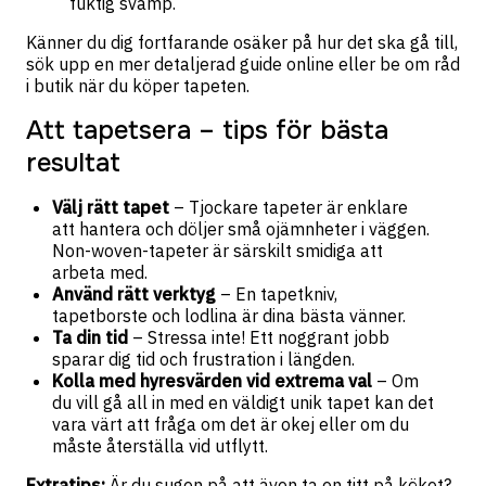
fuktig svamp.
Känner du dig fortfarande osäker på hur det ska gå till,
sök upp en mer detaljerad guide online eller be om råd
i butik när du köper tapeten.
Att tapetsera – tips för bästa
resultat
Välj rätt tapet
– Tjockare tapeter är enklare
att hantera och döljer små ojämnheter i väggen.
Non-woven-tapeter är särskilt smidiga att
arbeta med.
Använd rätt verktyg
– En tapetkniv,
tapetborste och lodlina är dina bästa vänner.
Ta din tid
– Stressa inte! Ett noggrant jobb
sparar dig tid och frustration i längden.
Kolla med hyresvärden vid extrema val
– Om
du vill gå all in med en väldigt unik tapet kan det
vara värt att fråga om det är okej eller om du
måste återställa vid utflytt.
Extratips:
Är du sugen på att även ta en titt på köket?