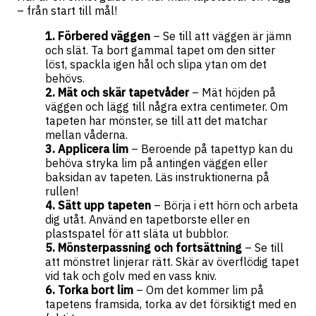
– från start till mål!
Förbered väggen
– Se till att väggen är jämn
och slät. Ta bort gammal tapet om den sitter
löst, spackla igen hål och slipa ytan om det
behövs.
Mät och skär tapetvåder
– Mät höjden på
väggen och lägg till några extra centimeter. Om
tapeten har mönster, se till att det matchar
mellan våderna.
Applicera lim
– Beroende på tapettyp kan du
behöva stryka lim på antingen väggen eller
baksidan av tapeten. Läs instruktionerna på
rullen!
Sätt upp tapeten
– Börja i ett hörn och arbeta
dig utåt. Använd en tapetborste eller en
plastspatel för att släta ut bubblor.
Mönsterpassning och fortsättning
– Se till
att mönstret linjerar rätt. Skär av överflödig tapet
vid tak och golv med en vass kniv.
Torka bort lim
– Om det kommer lim på
tapetens framsida, torka av det försiktigt med en