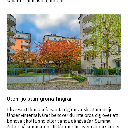
sådant – utan kan bara bo!
Utemiljö utan gröna fingrar
I hyresrätt kan du förvänta dig en välskött utemiljö.
Under vinterhalvåret behöver du inte oroa dig över att
behöva skotta snö eller sanda gångvägar. Samma
gäller på sommaren; du får mer tid över när du slipper