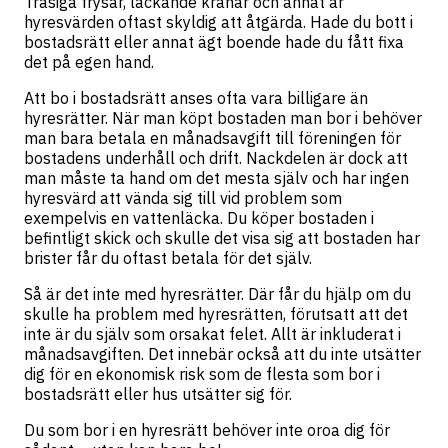
Trasiga frysar, läckande kranar och annat är
hyresvärden oftast skyldig att åtgärda. Hade du bott i
bostadsrätt eller annat ägt boende hade du fått fixa
det på egen hand.
Att bo i bostadsrätt anses ofta vara billigare än
hyresrätter. När man köpt bostaden man bor i behöver
man bara betala en månadsavgift till föreningen för
bostadens underhåll och drift. Nackdelen är dock att
man måste ta hand om det mesta själv och har ingen
hyresvärd att vända sig till vid problem som
exempelvis en vattenläcka. Du köper bostaden i
befintligt skick och skulle det visa sig att bostaden har
brister får du oftast betala för det själv.
Så är det inte med hyresrätter. Där får du hjälp om du
skulle ha problem med hyresrätten, förutsatt att det
inte är du själv som orsakat felet. Allt är inkluderat i
månadsavgiften. Det innebär också att du inte utsätter
dig för en ekonomisk risk som de flesta som bor i
bostadsrätt eller hus utsätter sig för.
Du som bor i en hyresrätt behöver inte oroa dig för