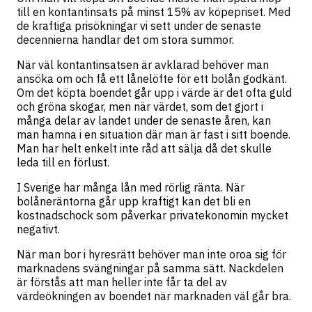
till en kontantinsats på minst 15% av köpepriset. Med
de kraftiga prisökningar vi sett under de senaste
decennierna handlar det om stora summor.
När väl kontantinsatsen är avklarad behöver man
ansöka om och få ett lånelöfte för ett bolån godkänt.
Om det köpta boendet går upp i värde är det ofta guld
och gröna skogar, men när värdet, som det gjort i
många delar av landet under de senaste åren, kan
man hamna i en situation där man är fast i sitt boende.
Man har helt enkelt inte råd att sälja då det skulle
leda till en förlust.
I Sverige har många lån med rörlig ränta. När
bolåneräntorna går upp kraftigt kan det bli en
kostnadschock som påverkar privatekonomin mycket
negativt.
När man bor i hyresrätt behöver man inte oroa sig för
marknadens svängningar på samma sätt. Nackdelen
är förstås att man heller inte får ta del av
värdeökningen av boendet när marknaden väl går bra.