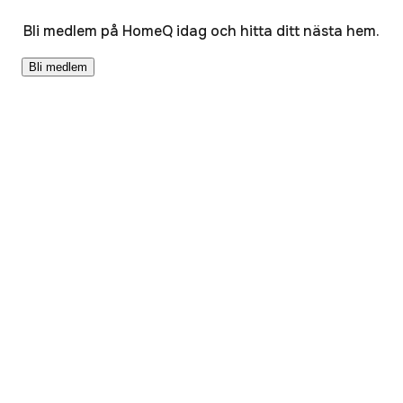
Bli medlem på HomeQ idag och hitta ditt nästa hem.
Bli medlem
Resurser
HomeQ+
HomeQ Byta
HomeQ Samla
Bloggen Hemlycka
Orter med lediga hyresrätter
Bostadskö
För hyresvärdar