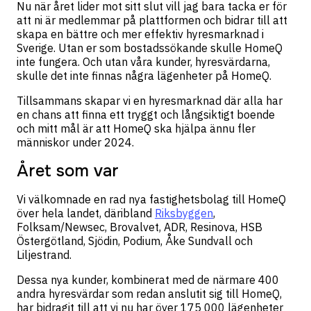
Nu när året lider mot sitt slut vill jag bara tacka er för
att ni är medlemmar på plattformen och bidrar till att
skapa en bättre och mer effektiv hyresmarknad i
Sverige. Utan er som bostadssökande skulle HomeQ
inte fungera. Och utan våra kunder, hyresvärdarna,
skulle det inte finnas några lägenheter på HomeQ.
Tillsammans skapar vi en hyresmarknad där alla har
en chans att finna ett tryggt och långsiktigt boende
och mitt mål är att HomeQ ska hjälpa ännu fler
människor under 2024.
Året som var
Vi välkomnade en rad nya fastighetsbolag till HomeQ
över hela landet, däribland
Riksbyggen
,
Folksam/Newsec, Brovalvet, ADR, Resinova, HSB
Östergötland, Sjödin, Podium, Åke Sundvall och
Liljestrand.
Dessa nya kunder, kombinerat med de närmare 400
andra hyresvärdar som redan anslutit sig till HomeQ,
har bidragit till att vi nu har över 175 000 lägenheter