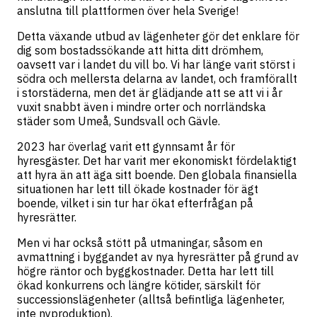
anslutna till plattformen över hela Sverige!
Detta växande utbud av lägenheter gör det enklare för
dig som bostadssökande att hitta ditt drömhem,
oavsett var i landet du vill bo. Vi har länge varit störst i
södra och mellersta delarna av landet, och framförallt
i storstäderna, men det är glädjande att se att vi i år
vuxit snabbt även i mindre orter och norrländska
städer som Umeå, Sundsvall och Gävle.
2023 har överlag varit ett gynnsamt år för
hyresgäster. Det har varit mer ekonomiskt fördelaktigt
att hyra än att äga sitt boende. Den globala finansiella
situationen har lett till ökade kostnader för ägt
boende, vilket i sin tur har ökat efterfrågan på
hyresrätter.
Men vi har också stött på utmaningar, såsom en
avmattning i byggandet av nya hyresrätter på grund av
högre räntor och byggkostnader. Detta har lett till
ökad konkurrens och längre kötider, särskilt för
successionslägenheter (alltså befintliga lägenheter,
inte nyproduktion).