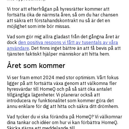
Vi tror att efterfrågan på hyresrätter kommer att
fortsätta öka de närmsta åren, så om du har chansen
att säkra ett förstahandskontrakt nu så är det en
möjlighet som inte bör missas.
Vad som gör mig allra gladast från det gångna året är
dock
den positiva respons vi fått av tusentals av våra
användare
. Det finns inget bättre än att få bevis på att
tjänsten faktiskt hjälper människor att hitta hem.
Året som kommer
Vi ser fram emot 2024 med stor optimism. Vårt fokus
ligger på att fortsätta växa genom att välkomna fler
hyresvärdar till HomeQ och på så sätt öka antalet
tillgängliga lägenheter. Vi planerar också att
introducera ny funktionalitet som kommer göra det
ännu enklare för dig att hitta och säkra ditt drömhem.
Vad tycker du vi ska förändra på HomeQ? Vi välkomnar
dina tankar och idéer om hur vi kan förbättra HomeQ.
Skicka gärna ett meddelande till