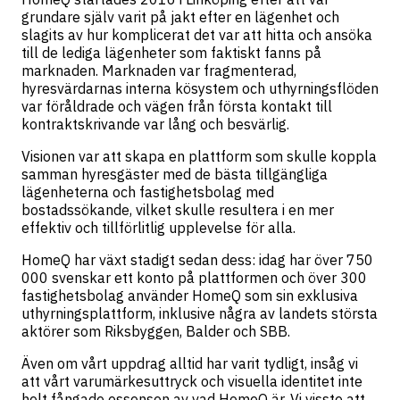
grundare själv varit på jakt efter en lägenhet och
slagits av hur komplicerat det var att hitta och ansöka
till de lediga lägenheter som faktiskt fanns på
marknaden. Marknaden var fragmenterad,
hyresvärdarnas interna kösystem och uthyrningsflöden
var föråldrade och vägen från första kontakt till
kontraktskrivande var lång och besvärlig.
Visionen var att skapa en plattform som skulle koppla
samman hyresgäster med de bästa tillgängliga
lägenheterna och fastighetsbolag med
bostadssökande, vilket skulle resultera i en mer
effektiv och tillförlitlig upplevelse för alla.
HomeQ har växt stadigt sedan dess: idag har över 750
000 svenskar ett konto på plattformen och över 300
fastighetsbolag använder HomeQ som sin exklusiva
uthyrningsplattform, inklusive några av landets största
aktörer som Riksbyggen, Balder och SBB.
Även om vårt uppdrag alltid har varit tydligt, insåg vi
att vårt varumärkesuttryck och visuella identitet inte
helt fångade essensen av vad HomeQ är. Vi visste att