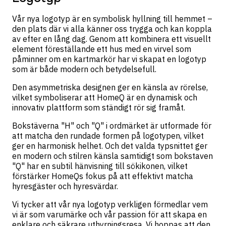
Vår nya logotyp är en symbolisk hyllning till hemmet –
den plats där vi alla känner oss trygga och kan koppla
av efter en lång dag. Genom att kombinera ett visuellt
element föreställande ett hus med en virvel som
påminner om en kartmarkör har vi skapat en logotyp
som är både modern och betydelsefull.
Den asymmetriska designen ger en känsla av rörelse,
vilket symboliserar att HomeQ är en dynamisk och
innovativ plattform som ständigt rör sig framåt.
Bokstäverna "H" och "Q" i ordmärket är utformade för
att matcha den rundade formen på logotypen, vilket
ger en harmonisk helhet. Och det valda typsnittet ger
en modern och stilren känsla samtidigt som bokstaven
"Q" har en subtil hänvisning till sökikonen, vilket
förstärker HomeQs fokus på att effektivt matcha
hyresgäster och hyresvärdar.
Vi tycker att vår nya logotyp verkligen förmedlar vem
vi är som varumärke och vår passion för att skapa en
enklare och säkrare uthyrningsresa. Vi hoppas att den