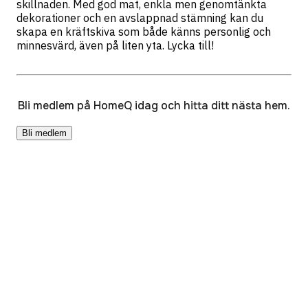
skillnaden. Med god mat, enkla men genomtänkta
dekorationer och en avslappnad stämning kan du
skapa en kräftskiva som både känns personlig och
minnesvärd, även på liten yta. Lycka till!
Bli medlem på HomeQ idag och hitta ditt nästa hem.
Bli medlem
Resurser
HomeQ+
HomeQ Byta
HomeQ Samla
Bloggen Hemlycka