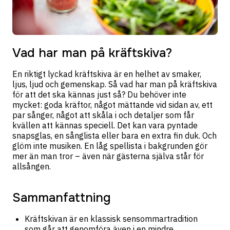
Vad har man på kräftskiva?
En riktigt lyckad kräftskiva är en helhet av smaker,
ljus, ljud och gemenskap. Så vad har man på kräftskiva
för att det ska kännas just så? Du behöver inte
mycket: goda kräftor, något mättande vid sidan av, ett
par sånger, något att skåla i och detaljer som får
kvällen att kännas speciell. Det kan vara pyntade
snapsglas, en sånglista eller bara en extra fin duk. Och
glöm inte musiken. En låg spellista i bakgrunden gör
mer än man tror – även när gästerna själva står för
allsången.
Sammanfattning
Kräftskivan är en klassisk sensommartradition
som går att genomföra även i en mindre