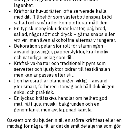
lägenhet.
Kräftor är huvudrätten, ofta serverade kalla
med dill. Tillbehör som västerbottenspaj, bröd,
sallad och smårätter kompletterar måltiden.
En typisk meny inkluderar kräftor, paj, bröd,
sallad, något sött och dryck – gärna snaps eller
vitt vin, men även alkoholfria alternativ fungerar.
Dekoration spelar stor roll för stämningen –
använd ljusslingor, papperslyktor, kräftmotiv
och naturliga inslag som dill.
Kräftskiva-hattar och traditionellt pynt som
servetter och ljuslyktor bidrar till festkänslan
men kan anpassas efter stil.
I en hyresrätt är planeringen viktig – använd
ytor smart, förbered i förväg och håll dukningen
enkel och praktisk.
En lyckad kräftskiva handlar om helhet: god
mat, rätt ljus, musik i bakgrunden och en
genomtänkt men avslappnad känsla.
Oavsett om du bjuder in till en större kräftfest eller en
middag för några få, är det de små detaljerna som gör