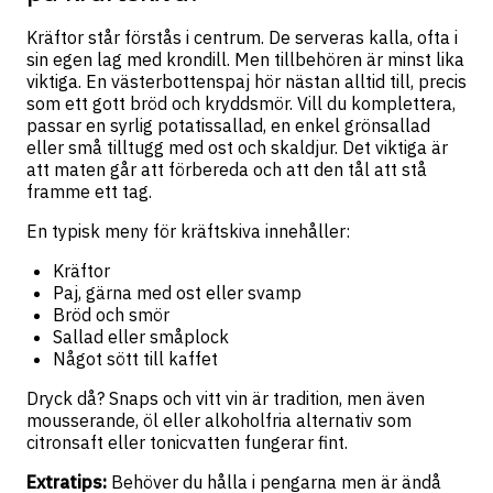
Kräftor står förstås i centrum. De serveras kalla, ofta i
sin egen lag med krondill. Men tillbehören är minst lika
viktiga. En västerbottenspaj hör nästan alltid till, precis
som ett gott bröd och kryddsmör. Vill du komplettera,
passar en syrlig potatissallad, en enkel grönsallad
eller små tilltugg med ost och skaldjur. Det viktiga är
att maten går att förbereda och att den tål att stå
framme ett tag.
En typisk meny för kräftskiva innehåller:
Kräftor
Paj, gärna med ost eller svamp
Bröd och smör
Sallad eller småplock
Något sött till kaffet
Dryck då? Snaps och vitt vin är tradition, men även
mousserande, öl eller alkoholfria alternativ som
citronsaft eller tonicvatten fungerar fint.
Extratips:
Behöver du hålla i pengarna men är ändå