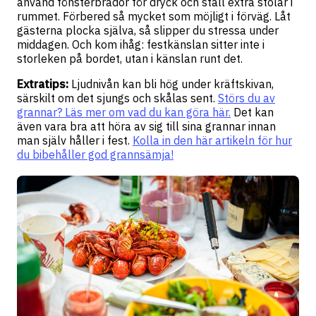
använd fönsterbrädor för dryck och ställ extra stolar i
rummet. Förbered så mycket som möjligt i förväg. Låt
gästerna plocka själva, så slipper du stressa under
middagen. Och kom ihåg: festkänslan sitter inte i
storleken på bordet, utan i känslan runt det.
Extratips:
Ljudnivån kan bli hög under kräftskivan,
särskilt om det sjungs och skålas sent.
Störs du av
grannar? Läs mer om vad du kan göra här.
Det kan
även vara bra att höra av sig till sina grannar innan
man själv håller i fest.
Kolla in den här artikeln för hur
du bibehåller god grannsämja!