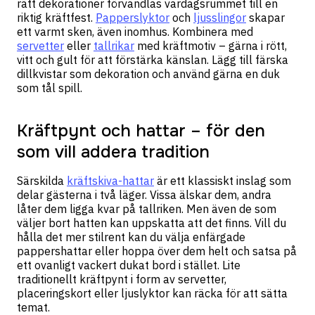
rätt dekorationer förvandlas vardagsrummet till en
riktig kräftfest.
Papperslyktor
och
ljusslingor
skapar
ett varmt sken, även inomhus. Kombinera med
servetter
eller
tallrikar
med kräftmotiv – gärna i rött,
vitt och gult för att förstärka känslan. Lägg till färska
dillkvistar som dekoration och använd gärna en duk
som tål spill.
Kräftpynt och hattar – för den
som vill addera tradition
Särskilda
kräftskiva-hattar
är ett klassiskt inslag som
delar gästerna i två läger. Vissa älskar dem, andra
låter dem ligga kvar på tallriken. Men även de som
väljer bort hatten kan uppskatta att det finns. Vill du
hålla det mer stilrent kan du välja enfärgade
pappershattar eller hoppa över dem helt och satsa på
ett ovanligt vackert dukat bord i stället. Lite
traditionellt kräftpynt i form av servetter,
placeringskort eller ljuslyktor kan räcka för att sätta
temat.